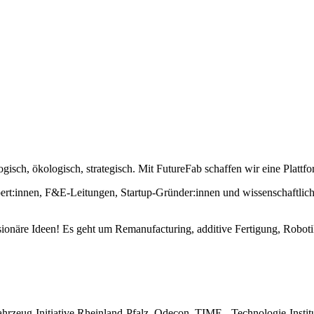
gisch, ökologisch, strategisch. Mit FutureFab schaffen wir eine Plattf
pert:innen, F&E-Leitungen, Startup-Gründer:innen und wissenschaftlich
näre Ideen! Es geht um Remanufacturing, additive Fertigung, Robotik,
zeug-Initiative Rheinland-Pfalz, Odecon, TIME - Technologie-Institu