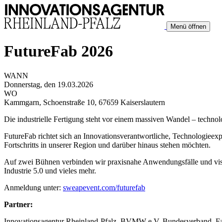
Menü öffnen
FutureFab 2026
WANN
Donnerstag, den 19.03.2026
WO
Kammgarn, Schoenstraße 10, 67659 Kaiserslautern
Die industrielle Fertigung steht vor einem massiven Wandel – technolo
FutureFab richtet sich an Innovationsverantwortliche, Technologieex
Fortschritts in unserer Region und darüber hinaus stehen möchten.
Auf zwei Bühnen verbinden wir praxisnahe Anwendungsfälle und visio
Industrie 5.0 und vieles mehr.
Anmeldung unter:
sweapevent.com/futurefab
Partner:
Innovationsagentur Rheinland-Pfalz, BVMW e.V. Bundesverband, Fahr